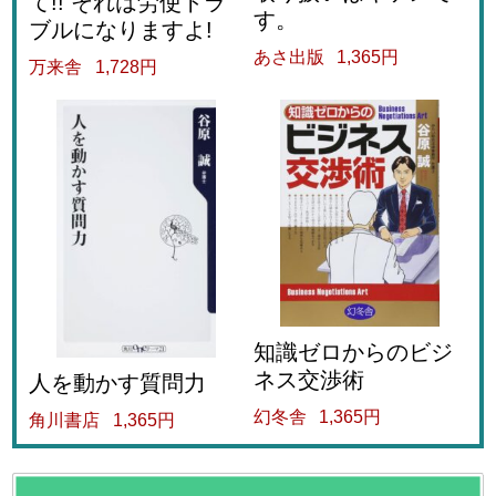
て!! それは労使トラ
す。
ブルになりますよ!
あさ出版
1,365円
万来舎
1,728円
知識ゼロからのビジ
ネス交渉術
人を動かす質問力
幻冬舎
1,365円
角川書店
1,365円