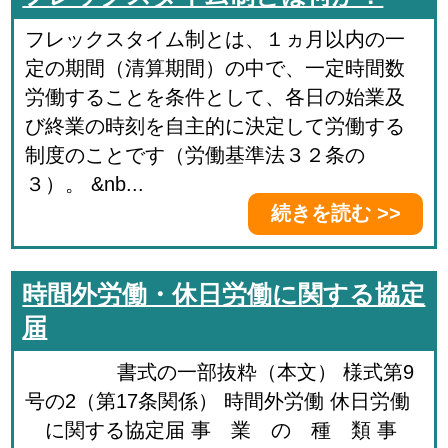
フレックスタイム制とは、１ヵ月以内の一
定の期間（清算期間）の中で、一定時間数
労働することを条件として、各日の始業及
び終業の時刻を自主的に決定して労働する
制度のことです（労働基準法３２条の
３）。 &nb...
続きを読む >>
時間外労働・休日労働に関する協定
届
書式の一部抜粋（本文） 様式第9
号の2（第17条関係） 時間外労働 休日労働
に関する協定届 事 業 の 種 類 事