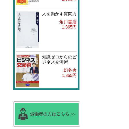
人を動かす質問力
角川書店
1,365円
知識ゼロからのビ
ジネス交渉術
幻冬舎
1,365円