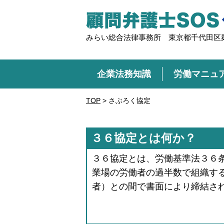
みらい総合法律事務所 東京都千代田区麹
企業法務知識
労働マニュ
TOP
>
さぶろく協定
３６協定とは何か？
３６協定とは、労働基準法３６
業場の労働者の過半数で組織す
者）との間で書面により締結される