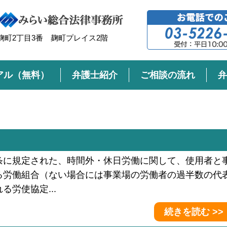
町2丁目3番 麹町プレイス2階
アル（無料）
弁護士紹介
ご相談の流れ
弁
条に規定された、時間外・休日労働に関して、使用者と
る労働組合（ない場合には事業場の労働者の過半数の代
労使協定...
続きを読む >>