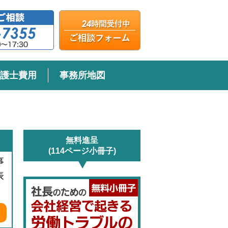
護士費用
事務所地図
無料進呈
(114ページ小冊子)
事
表