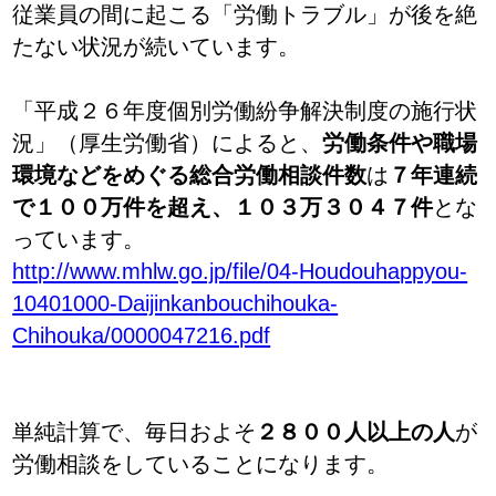
従業員の間に起こる「労働トラブル」が後を絶
たない状況が続いています。
「平成２６年度個別労働紛争解決制度の施行状
況」（厚生労働省）によると、
労働条件や職場
環境などをめぐる総合労働相談件数
は
７年連続
で１００万件を超え、１０３万３０４７件
とな
っています。
http://www.mhlw.go.jp/file/04-Houdouhappyou-
10401000-Daijinkanbouchihouka-
Chihouka/0000047216.pdf
単純計算で、毎日およそ
２８００人以上の人
が
労働相談をしていることになります。