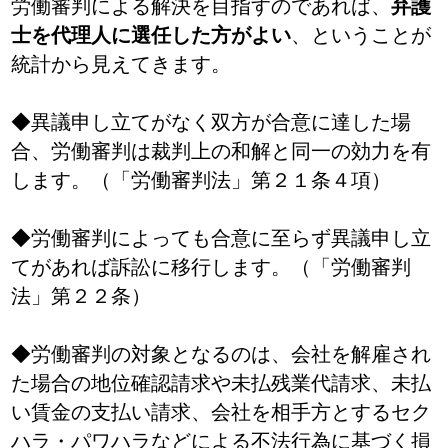
労働審判による解決を目指すのであれば、
弁護
士を代理人に選任した方がよい
、ということが
統計から見えてきます。
◆異議申し立てがなく双方が合意に達した場
合、労働審判は裁判上の和解と同一の効力を有
します。（「労働審判法」第２１条４項）
◆労働審判によっても合意に至らず異議申し立
てがあれば訴訟に移行します。（「労働審判
法」第２２条）
◆労働審判の対象となるのは、会社を解雇され
た場合の地位確認請求や未払残業代請求、未払
い賃金の支払い請求、会社を相手方とするセク
ハラ・パワハラなどによる不法行為に基づく損