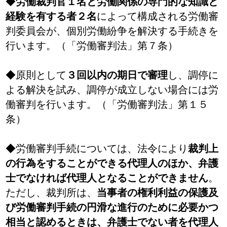
◆
労働裁判官１名と労働関係の専門的な知識と
経験を有する者２名
によって構成される労働審
判委員会が、個別労働紛争を解決する手続きを
行います。（「労働審判法」第７条）
◆原則として
３回以内の期日で審理
し、調停に
よる解決を試み、調停が成立しない場合には労
働審判を行います。（「労働審判法」第１５
条）
◆労働審判手続については、法令により
裁判上
の行為をすることができる代理人のほか、弁護
士でなければ代理人となることができません
。
ただし、裁判所は、
当事者の権利利益の保護及
び労働審判手続の円滑な進行のために必要かつ
相当と認めるときは、弁護士でない者を代理人