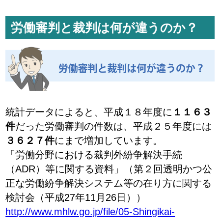
労働審判と裁判は何が違うのか？
統計データによると、平成１８年度に
１１６３
件
だった労働審判の件数は、平成２５年度には
３６２７件
にまで増加しています。
「労働分野における裁判外紛争解決手続
（ADR）等に関する資料」（第２回透明かつ公
正な労働紛争解決システム等の在り方に関する
検討会（平成27年11月26日））
http://www.mhlw.go.jp/file/05-Shingikai-