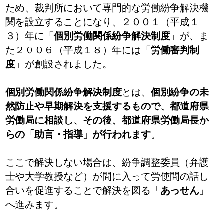
ため、裁判所において専門的な労働紛争解決機
関を設立することになり、２００１（平成１
３）年に「
個別労働関係紛争解決制度
」が、ま
た２００６（平成１８）年には「
労働審判制
度
」が創設されました。
個別労働関係紛争解決制度
とは、
個別紛争の未
然防止や早期解決を支援するもので、都道府県
労働局に相談し、その後、都道府県労働局長か
らの「助言・指導」が行われます
。
ここで解決しない場合は、紛争調整委員（弁護
士や大学教授など）が間に入って労使間の話し
合いを促進することで解決を図る「
あっせん
」
へ進みます。