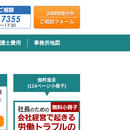
護士費用
事務所地図
無料進呈
(114ページ小冊子)
違
等