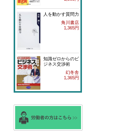
人を動かす質問力
角川書店
1,365円
知識ゼロからのビ
ジネス交渉術
幻冬舎
1,365円