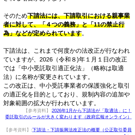
そのため
下請法には、下請取引における親事業
者に対して、「４つの義務」と「11の禁止行
為」などが定められています
。
下請法は、これまで何度かの法改正が行なわれ
ていますが、2026（令和８)年１月１日の改正
では「中小受託取引適正化法」（略称は取適
法）に名称が変更されています。
この改正は、中小受託事業者の保護強化と取引
の適正化を目的としており、規制内容の追加や
対象範囲の拡大が行われています。
【参考資料】:
2026年1月から下請法が「取適法」に！
委託取引のルールが大きく変わります（政府広報オンライン）
【参考資料】:
下請法・下請振興法改正法の概要（公正取引委員