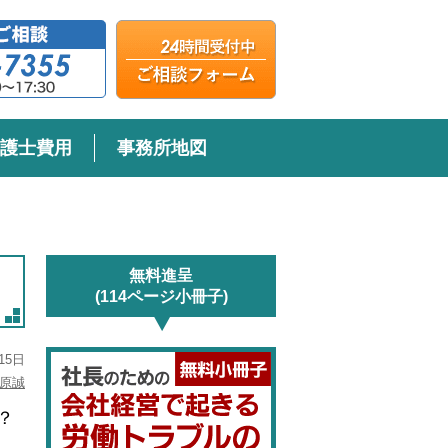
護士費用
事務所地図
無料進呈
(114ページ小冊子)
15日
原誠
？