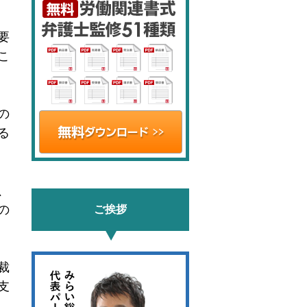
要
こ
の
る
、
の
ご挨拶
裁
支