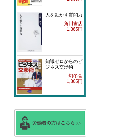
人を動かす質問力
角川書店
1,365円
知識ゼロからのビ
ジネス交渉術
幻冬舎
1,365円