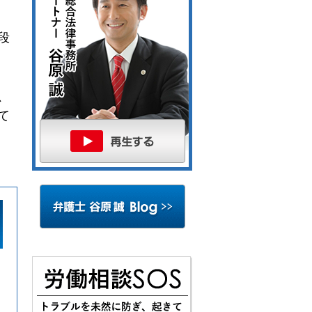
段
、
て