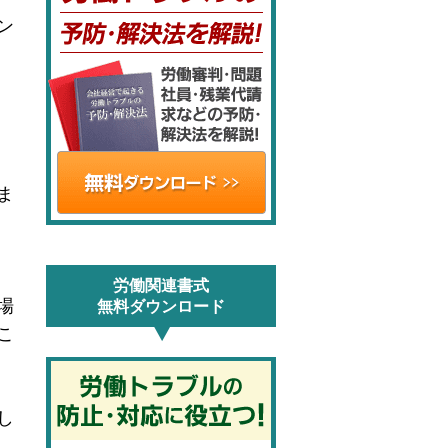
ン
ま
労働関連書式
場
無料ダウンロード
こ
し