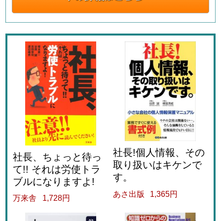
社長!個人情報、その
社長、ちょっと待っ
取り扱いはキケンで
て!! それは労使トラ
す。
ブルになりますよ!
あさ出版
1,365円
万来舎
1,728円